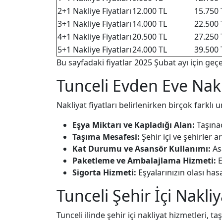
2+1 Nakliye Fiyatları
12.000 TL
15.750 
3+1 Nakliye Fiyatları
14.000 TL
22.500 
4+1 Nakliye Fiyatları
20.500 TL
27.250 
5+1 Nakliye Fiyatları
24.000 TL
39.500 
Bu sayfadaki fiyatlar 2025 Şubat ayı için geçerl
Tunceli Evden Eve Nakl
Nakliyat fiyatları belirlenirken birçok farkl
Eşya Miktarı ve Kapladığı Alan:
Taşınac
Taşıma Mesafesi:
Şehir içi ve şehirler ar
Kat Durumu ve Asansör Kullanımı:
Asa
Paketleme ve Ambalajlama Hizmeti:
E
Sigorta Hizmeti:
Eşyalarınızın olası hasar
Tunceli Şehir İçi Nakliy
Tunceli ilinde şehir içi nakliyat hizmetleri, 