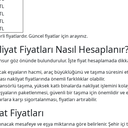
TL
TL
TL
TL
i fiyatlardır. Güncel fiyatlar için arayınız.
iyat Fiyatları Nasıl Hesaplanır
ı unsur göz önünde bulundurulur. İşte fiyat hesaplamada dikk
ak eşyaların hacmi, araç büyüklüğünü ve taşıma süresini etk
ası nakliyat fiyatlarında önemli farklılıklar olabilir.
nsörlü taşıma, yüksek katlı binalarda nakliyat işlemini kolayl
şyaların paketlenmesi, güvenli bir taşıma için önemlidir ve ek
lara karşı sigortalanması, fiyatları artırabilir.
at Fiyatları
taşınacak mesafeye ve eşya miktarına göre belirlenir. Şehir iç