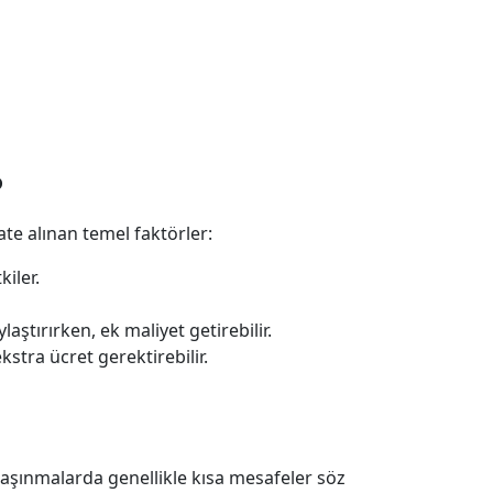
?
ate alınan temel faktörler:
iler.
aştırırken, ek maliyet getirebilir.
stra ücret gerektirebilir.
i taşınmalarda genellikle kısa mesafeler söz